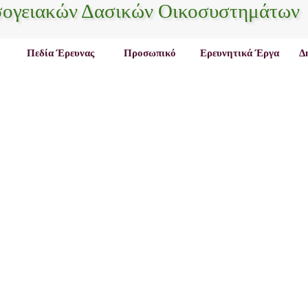
σογειακών Δασικών Οικοσυστημάτων
Πεδία Έρευνας
Προσωπικό
Ερευνητικά Έργα
Δ